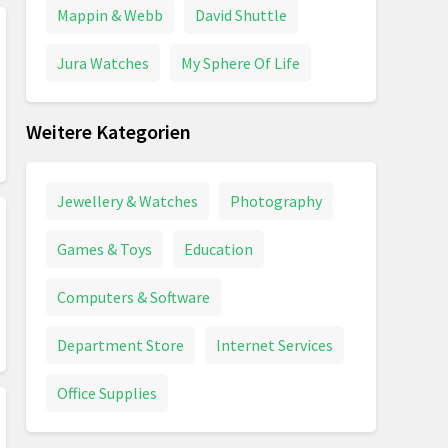
Mappin & Webb
David Shuttle
Jura Watches
My Sphere Of Life
Weitere Kategorien
Jewellery & Watches
Photography
Games & Toys
Education
Computers & Software
Department Store
Internet Services
Office Supplies