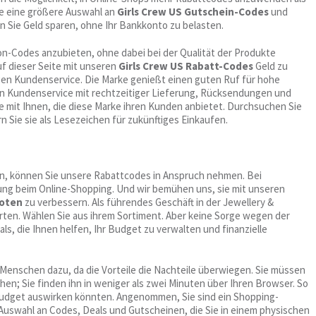
ie eine größere Auswahl an
Girls Crew US Gutschein-Codes
und
en Sie Geld sparen, ohne Ihr Bankkonto zu belasten.
on-Codes anzubieten, ohne dabei bei der Qualität der Produkte
f dieser Seite mit unseren
Girls Crew US Rabatt-Codes
Geld zu
tigen Kundenservice. Die Marke genießt einen guten Ruf für hohe
en Kundenservice mit rechtzeitiger Lieferung, Rücksendungen und
e mit Ihnen, die diese Marke ihren Kunden anbietet. Durchsuchen Sie
n Sie sie als Lesezeichen für zukünftiges Einkaufen.
ten, können Sie unsere Rabattcodes in Anspruch nehmen. Bei
g beim Online-Shopping. Und wir bemühen uns, sie mit unseren
boten
zu verbessern. Als führendes Geschäft in der Jewellery &
ten. Wählen Sie aus ihrem Sortiment. Aber keine Sorge wegen der
s, die Ihnen helfen, Ihr Budget zu verwalten und finanzielle
Menschen dazu, da die Vorteile die Nachteile überwiegen. Sie müssen
en; Sie finden ihn in weniger als zwei Minuten über Ihren Browser. So
s Budget auswirken könnten. Angenommen, Sie sind ein Shopping-
 Auswahl an Codes, Deals und Gutscheinen, die Sie in einem physischen