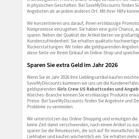
in physischen Geschäften. Bei SaveMyDiscounts finden S
Angeboten als an jedem anderen Ort. Mit ihrer Hilfe könn
Wir konzentrieren uns darauf, Ihnen erstklassige Promoti
Kompromisse einzugehen. Sie haben eine gute Chance, au
sparen. Neben der Qualität der Artikel bieten sie großar
Kundenzufriedenheit. Sie erhalten qualitativ hochwertig
Rückerstattungen. Wir teilen alle geldsparenden Angebot
diese Seite vor Ihrem Einkauf im Online-Shop und speicher
Sparen Sie extra Geld im Jahr 2026
Wenn Sie im Jahr 2026 Ihre Lieblingsartikel kaufen möch
SaveMyDiscounts kümmern wir uns um die Kundenerfahrun
geldsparenden
Girls Crew US Rabattcodes und Ange
Watches-Branche können Sie erstklassige Produkte erwar
Preise. Bei SaveMyDiscounts finden Sie Angebote und Deal
Probleme zu vermeiden.
Wir unterstützen das Online-Shopping und ermutigen die 
keine Zeit damit verschwenden, nach einem Artikel zu such
sparen Sie die Reisekosten, die sich auf Ihr monatliche
Liebhaber und kaufen wöchentlich ein. Sie erhalten mehr