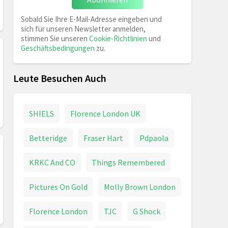
Sobald Sie Ihre E-Mail-Adresse eingeben und
sich für unseren Newsletter anmelden,
stimmen Sie unseren
Cookie-Richtlinien
und
Geschäftsbedingungen
zu.
Leute Besuchen Auch
SHIELS
Florence London UK
Betteridge
Fraser Hart
Pdpaola
KRKC And CO
Things Remembered
Pictures On Gold
Molly Brown London
Florence London
TJC
G Shock