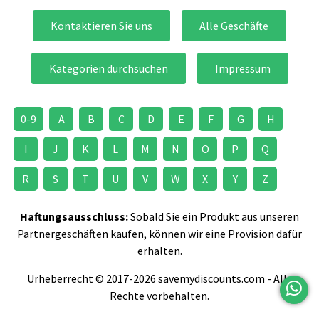
Kontaktieren Sie uns
Alle Geschäfte
Kategorien durchsuchen
Impressum
0-9
A
B
C
D
E
F
G
H
I
J
K
L
M
N
O
P
Q
R
S
T
U
V
W
X
Y
Z
Haftungsausschluss:
Sobald Sie ein Produkt aus unseren
Partnergeschäften kaufen, können wir eine Provision dafür
erhalten.
Urheberrecht © 2017-2026 savemydiscounts.com - Alle
Rechte vorbehalten.