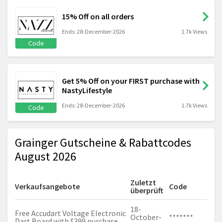
15% Off on all orders
Ends: 28-December-2026
1.7k Views
Code
Get 5% Off on your FIRST purchase with
NastyLifestyle
Ends: 28-December-2026
1.7k Views
Code
Grainger Gutscheine & Rabattcodes
August 2026
Zuletzt
Verkaufsangebote
Code
überprüft
18-
Free Accudart Voltage Electronic
October-
*******
Dart Board with $399 purchase