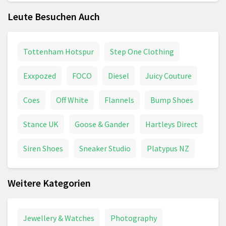
Leute Besuchen Auch
Tottenham Hotspur
Step One Clothing
Exxpozed
FOCO
Diesel
Juicy Couture
Coes
Off White
Flannels
Bump Shoes
Stance UK
Goose & Gander
Hartleys Direct
Siren Shoes
Sneaker Studio
Platypus NZ
Weitere Kategorien
Jewellery & Watches
Photography