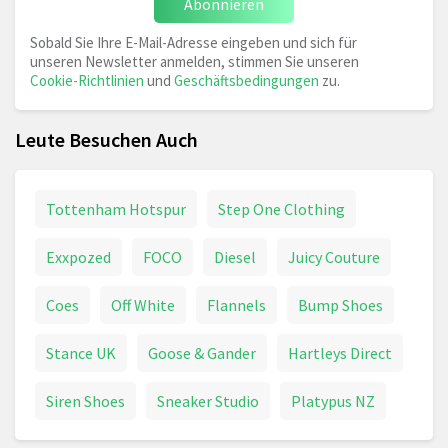
Abonnieren
Sobald Sie Ihre E-Mail-Adresse eingeben und sich für
unseren Newsletter anmelden, stimmen Sie unseren
Cookie-Richtlinien
und
Geschäftsbedingungen
zu.
Leute Besuchen Auch
Tottenham Hotspur
Step One Clothing
Exxpozed
FOCO
Diesel
Juicy Couture
Coes
Off White
Flannels
Bump Shoes
Stance UK
Goose & Gander
Hartleys Direct
Siren Shoes
Sneaker Studio
Platypus NZ