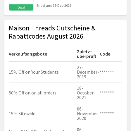
Endet am: 28-Dec-2026
Deal
Maison Threads Gutscheine &
Rabattcodes August 2026
Zuletzt
Verkaufsangebote
Code
überprüft
27-
15% Off on Your Students
December-
*******
2019
18-
50% Off on on all orders
October-
*******
2021
06-
15% Sitewide
November-
*******
2020
06-