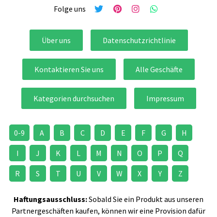
Folge uns
Über uns
Datenschutzrichtlinie
Kontaktieren Sie uns
Alle Geschäfte
Kategorien durchsuchen
Impressum
0-9
A
B
C
D
E
F
G
H
I
J
K
L
M
N
O
P
Q
R
S
T
U
V
W
X
Y
Z
Haftungsausschluss:
Sobald Sie ein Produkt aus unseren
Partnergeschäften kaufen, können wir eine Provision dafür