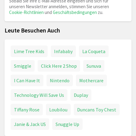
Sobald Sie Ihre E-Mail-Adresse eingeben und sich für
unseren Newsletter anmelden, stimmen Sie unseren
Cookie-Richtlinien
und
Geschäftsbedingungen
zu.
Leute Besuchen Auch
Lime Tree Kids
Infababy
La Coqueta
Smiggle
Click Here 2 Shop
Sunuva
I Can Have It
Nintendo
Mothercare
Technology Will Save Us
Duplay
Tiffany Rose
Loubilou
Duncans Toy Chest
Janie & Jack US
Snuggle Up