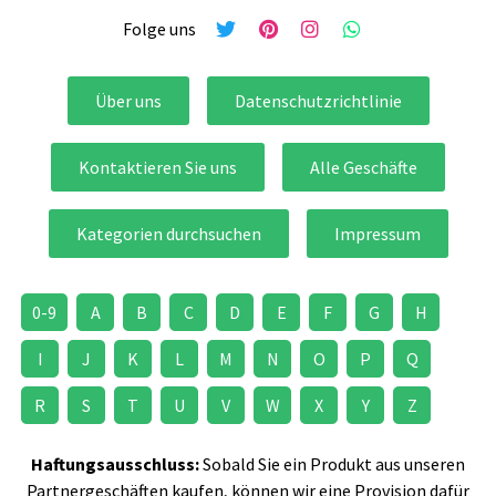
Folge uns
Über uns
Datenschutzrichtlinie
Kontaktieren Sie uns
Alle Geschäfte
Kategorien durchsuchen
Impressum
0-9
A
B
C
D
E
F
G
H
I
J
K
L
M
N
O
P
Q
R
S
T
U
V
W
X
Y
Z
Haftungsausschluss:
Sobald Sie ein Produkt aus unseren
Partnergeschäften kaufen, können wir eine Provision dafür